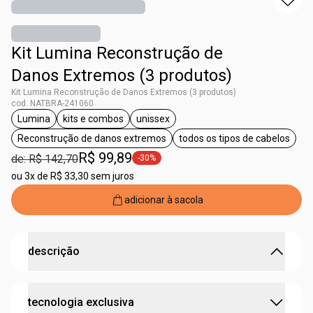
Kit Lumina Reconstrução de
Danos Extremos (3 produtos)
Kit Lumina Reconstrução de Danos Extremos (3 produtos)
cod. NATBRA-241060
Lumina
kits e combos
unissex
etiqueta Lumina
etiqueta kits e combos
etiqueta unissex
Reconstrução de danos extremos
todos os tipos de cabelos
etiqueta Reconstrução de danos extremos
etiqueta todos os 
R$ 99,89
de: R$ 142,70
-30%
etiqueta -30%
ou
3x de R$ 33,30 sem juros
adicionar à sacola
descrição
recuperação profunda e imediata para cabelos
tecnologia exclusiva
quimicamente danificados.