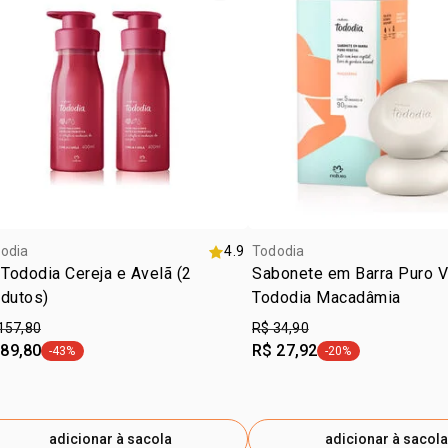
*comprovado
odia
4.9
Tododia
 Tododia Cereja e Avelã (2
Sabonete em Barra Puro V
odutos)
Tododia Macadâmia
157,80
R$ 34,90
 89,80
R$ 27,92
-43%
-20%
etiqueta -43%
etiqueta -20%
adicionar à sacola
adicionar à sacola