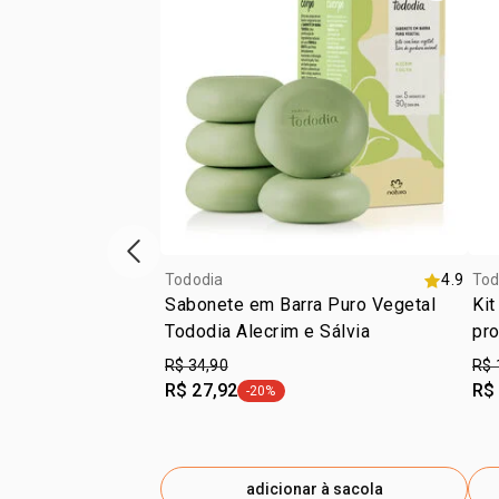
vitrine de produtos anterior
Tododia
4.9
Tod
Sabonete em Barra Puro Vegetal
Kit
Tododia Alecrim e Sálvia
pr
R$ 34,90
R$ 
R$ 27,92
R$
-20%
etiqueta -20%
adicionar à sacola