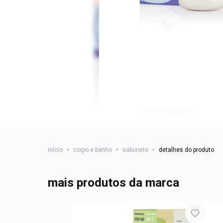
início
•
corpo e banho
•
sabonete
•
detalhes do produto
mais produtos da marca