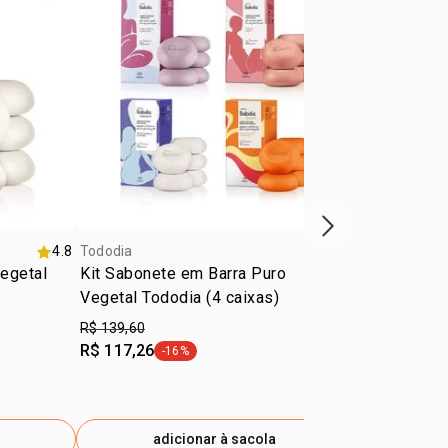
 via pesquisa sensorial com consumidores.
próxima vitrine d
4.8
Tododia
4.9
Tododia
egetal
Kit Sabonete em Barra Puro
Kit Tododia
Vegetal Tododia (4 caixas)
com 4 Caixa
R$ 139,60
R$ 139,60
R$ 117,26
R$ 117,26
-16%
-
etiqueta -16%
e
adicionar à sacola
ad