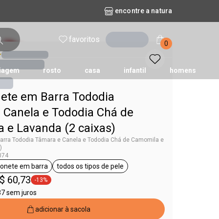
encontre a natura
favoritos
entrar
0
iagem
rosto
casa
infantil
homens
nete em Barra Tododia
mpago
r
biografia
cashback
erva Doce
queridinhos das redes sociais
kriska
aura
 Canela e Tododia Chá de
 e Lavanda (2 caixas)
Barra Tododia Tâmara e Canela e Tododia Chá de Camomila e
)
074
onete em barra
todos os tipos de pele
ododia
etiqueta sabonete em barra
etiqueta todos os tipos de pele
$ 60,73
-13%
etiqueta -13%
37 sem juros
adicionar à sacola