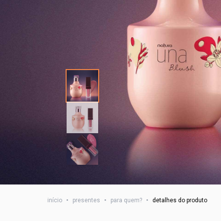
início
•
presentes
•
para quem?
•
detalhes do produto