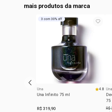
mais produtos da marca
3 com 30% off
vitrine de produtos anterior
Una
4.8
Un
Una Infinito 75 ml
De
75
R$ 319,90
R$ 