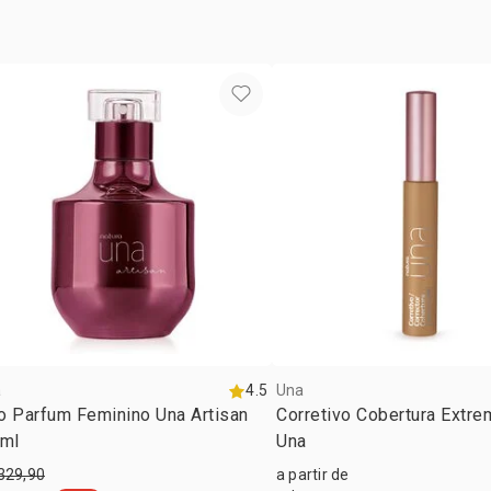
contém
1 deo parfu
1 gloss labi
*dados obti
instrumental
a
4.5
Una
o Parfum Feminino Una Artisan
Corretivo Cobertura Extre
 ml
Una
329,90
a partir de