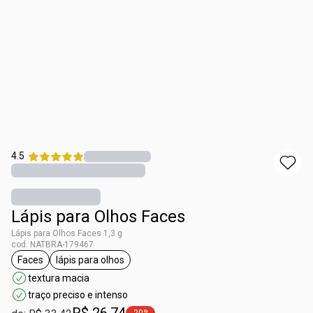
4.5
Lápis para Olhos Faces
Lápis para Olhos Faces 1,3 g
cod. NATBRA-179467
Faces
lápis para olhos
etiqueta Faces
etiqueta lápis para olhos
textura macia
traço preciso e intenso