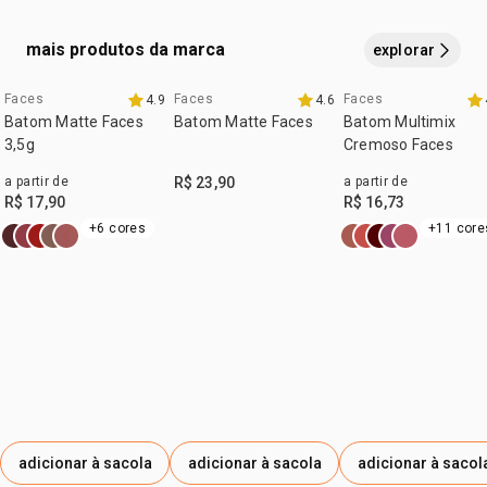
castor oil, copernicia cerifera cera, stearic acid, caprylyl
glycol, pentaerythrityl tetra-di-t-butyl
mais produtos da marca
explorar
hydroxyhydrocinnamate, citric acid. pode conter/puede
contener: ci 77499, ci 77891, ci 77491, ci 77492, ci 77510.
Faces
Faces
Faces
4.9
4.6
Batom Matte Faces
Batom Matte Faces
Batom Multimix
3,5g
Cremoso Faces
a partir de
R$ 23,90
a partir de
R$ 17,90
R$ 16,73
+6 cores
+11 core
adicionar à sacola
adicionar à sacola
adicionar à sacol