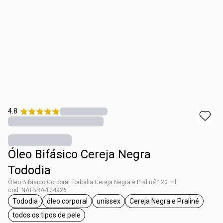
4.8
Óleo Bifásico Cereja Negra
Tododia
Óleo Bifásico Corporal Tododia Cereja Negra e Praliné 120 ml
cod. NATBRA-174926
Tododia
óleo corporal
unissex
Cereja Negra e Praliné
etiqueta Tododia
etiqueta óleo corporal
etiqueta unissex
etiqueta Cereja Ne
todos os tipos de pele
etiqueta todos os tipos de pele