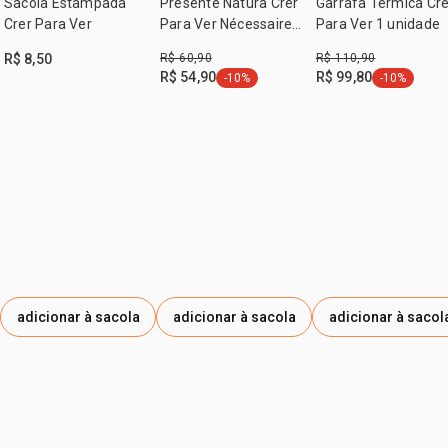
Sacola Estampada
Presente Natura Crer
Garrafa Térmica Cre
Crer Para Ver
Para Ver Nécessaire
Para Ver 1 unidade
de Viagem
R$ 8,50
R$ 60,90
R$ 110,90
R$ 54,90
R$ 99,80
-10%
-10%
etiqueta -10%
etiqueta -1
adicionar à sacola
adicionar à sacola
adicionar à sacol