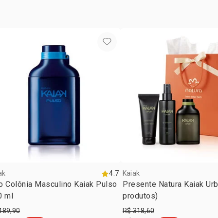
passo 2
zona d
para
prolon
no
pescoço,
ak
4.7
Kaiak
o Colônia Masculino Kaiak Pulso
Presente Natura Kaiak Urb
0 ml
produtos)
189,90
R$ 318,60