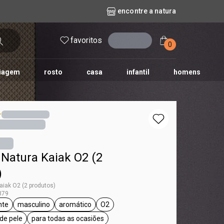
encontre a natura
favoritos
entrar
0
iagem
rosto
casa
infantil
homens
mpago
r
biografia
cashback
erva Doce
queridinhos das redes sociais
kriska
aura
 Natura Kaiak O2 (2
)
aiak O2 (2 produtos)
379
nte
masculino
aromático
O2
iak
tiqueta presente
etiqueta masculino
etiqueta aromático
etiqueta O2
 de pele
para todas as ocasiões
ueta todos os tipos de pele
etiqueta para todas as ocasiões