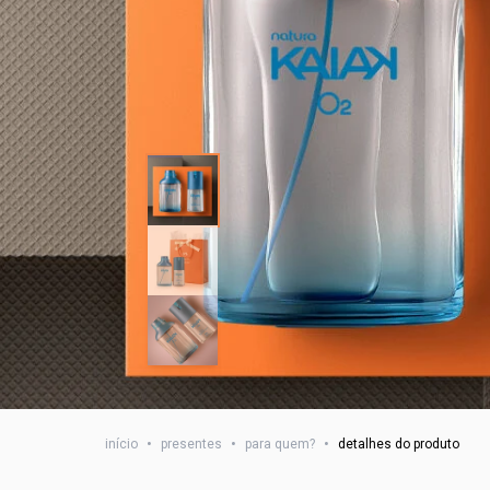
início
•
presentes
•
para quem?
•
detalhes do produto