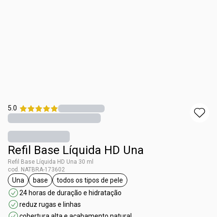
5.0
Refil Base Líquida HD Una
Refil Base Líquida HD Una 30 ml
cod. NATBRA-173602
Una
base
todos os tipos de pele
etiqueta Una
etiqueta base
etiqueta todos os tipos de pele
24 horas de duração e hidratação
reduz rugas e linhas
cobertura alta e acabamento natural