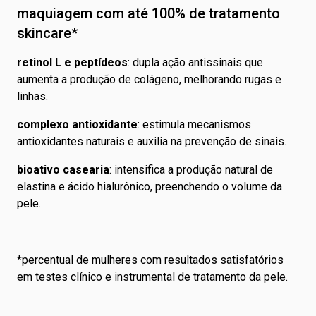
vegano
maquiagem com até 100% de tratamento
aplicar a base
:
tipo de pele
todos os tipos de pele
skincare*
agite o frasco antes de usar.
coloque
uma pequena
:
textura
líquida
quantidade da base na mão. com o auxílio do
Pincel PRO
retinol L e peptídeos
: dupla ação antissinais que
Base Líquida Una
ou com a ponta dos dedos,
aplique
o
:
subtom
quente
aumenta a produção de colágeno, melhorando rugas e
produto no rosto e pescoço.
linhas.
complexo antioxidante
: estimula mecanismos
antioxidantes naturais e auxilia na prevenção de sinais.
bioativo casearia
: intensifica a produção natural de
elastina e ácido hialurônico, preenchendo o volume da
pele.
*percentual de mulheres com resultados satisfatórios
em testes clínico e instrumental de tratamento da pele.