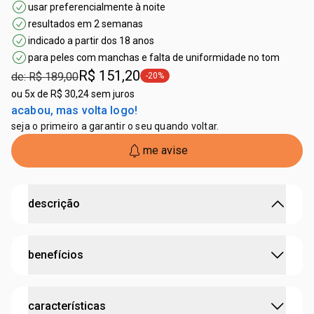
usar preferencialmente à noite
resultados em 2 semanas
indicado a partir dos 18 anos
para peles com manchas e falta de uniformidade no tom
R$ 151,20
de: R$ 189,00
-20%
etiqueta -20%
ou
5x de R$ 30,24 sem juros
acabou, mas volta logo!
seja o primeiro a garantir o seu quando voltar.
me avise
descrição
Sérum Intensivo Multiclareador: A Revolução na
benefícios
Uniformização da Pele
um tratamento poderoso para uniformizar o tom da pele
e reduzir manchas* escuras, o Sérum Intensivo
clareia e uniformiza o tom da pele.
Multiclareador Chronos é formulado com alta
características