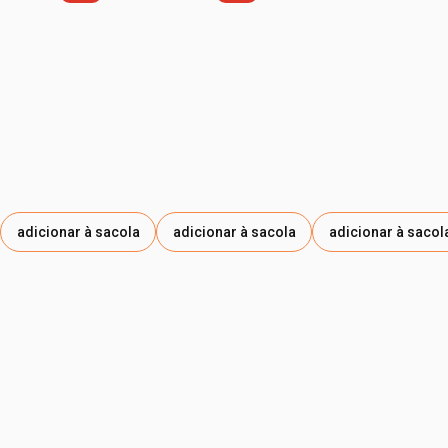
VANILLIN, MALONIC ACID, BUTYLPHENYL
METHYLPROPIONAL, CITRONELLOL, ALPHA-ISOMETHYL
IONONE.
adicionar à sacola
adicionar à sacola
adicionar à sacol