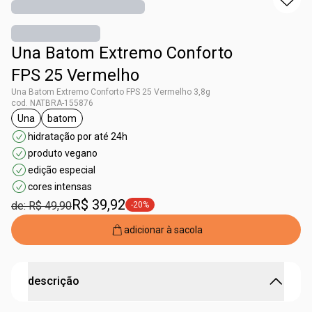
Una Batom Extremo Conforto
FPS 25 Vermelho
Una Batom Extremo Conforto FPS 25 Vermelho 3,8g
cod. NATBRA-155876
Una
batom
etiqueta Una
etiqueta batom
hidratação por até 24h
produto vegano
edição especial
cores intensas
R$ 39,92
de: R$ 49,90
-20%
etiqueta -20%
adicionar à sacola
descrição