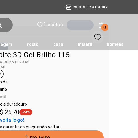
encontre a natura
favoritos
entrar
0
iagem
rosto
casa
infantil
homens
lte 3D Gel Brilho 115
l Brilho 115 8 ml
158
mpago
r
biografia
cashback
erva Doce
queridinhos das redes sociais
kriska
aura
e
queta esmalte
pida
gano
cial
so e duradouro
$ 25,70
-24%
etiqueta -24%
volta logo!
a garantir o seu quando voltar.
me avise