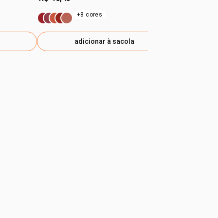
+8 cores
adicionar à sacola
ad