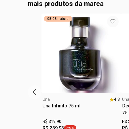
mais produtos da marca
08.08 natura
vitrine de produtos anterior
Una
4.8
Un
Una Infinito 75 ml
De
75
R$ 319,90
R$ 
R$ 239,93
R$
-25%