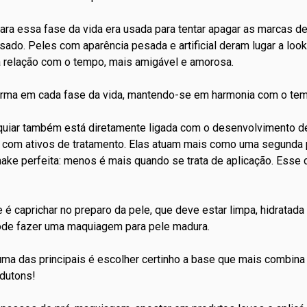
ara essa fase da vida era usada para tentar apagar as marcas d
ssado. Peles com aparência pesada e artificial deram lugar a lo
 relação com o tempo, mais amigável e amorosa.
sforma em cada fase da vida, mantendo-se em harmonia com o te
uiar também está diretamente ligada com o desenvolvimento 
das com ativos de tratamento. Elas atuam mais como uma segund
ke perfeita: menos é mais quando se trata de aplicação. Esse
 é caprichar no preparo da pele, que deve estar limpa, hidratad
ode fazer uma
maquiagem para pele madura
.
uma das principais é escolher certinho a base que mais combina
adutons
!