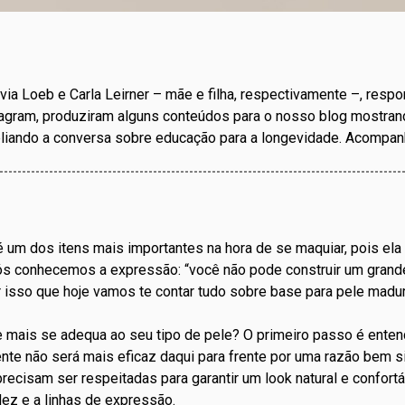
lvia Loeb e Carla Leirner – mãe e filha, respectivamente –, respo
gram, produziram alguns conteúdos para o nosso blog mostra
iando a conversa sobre educação para a longevidade. Acompanh
um dos itens mais importantes na hora de se maquiar, pois ela va
s conhecemos a expressão: “você não pode construir um grande 
 isso que hoje vamos te contar tudo sobre base para pele madu
 mais se adequa ao seu tipo de pele? O primeiro passo é enten
nte não será mais eficaz daqui para frente por uma razão bem 
recisam ser respeitadas para garantir um look natural e confort
dez e a linhas de expressão.