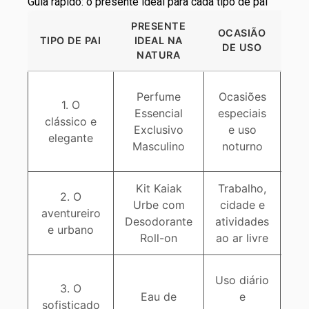
Guia rápido: o presente ideal para cada tipo de pai
PRESENTE
OCASIÃO
TIPO DE PAI
IDEAL NA
DE USO
NATURA
F
Perfume
Ocasiões
1. O
Essencial
especiais
clássico e
Exclusivo
e uso
elegante
O
Masculino
noturno
Kit Kaiak
Trabalho,
F
2. O
Urbe com
cidade e
no
aventureiro
Desodorante
atividades
e urbano
Roll-on
ao ar livre
Fr
Uso
diário
3. O
pr
Eau de
e
sofisticado
1