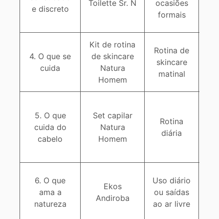
Toilette Sr. N
ocasiões
e discreto
pa
formais
Kit de rotina
C
Rotina de
4. O que se
de skincare
ex
skincare
cuida
Natura
matinal
Homem
re
Ro
5. O que
Set capilar
sh
Rotina
cuida do
Natura
co
diária
cabelo
Homem
e 
Bi
6. O que
Uso diário
Ekos
ama a
ou saídas
Andiroba
natureza
ao ar livre