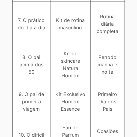
Ro
Rotina
o 
7. O prático
Kit de rotina
diária
b
do dia a dia
masculino
completa
h
Kit de
T
8. O pai
Período
skincare
acima dos
manhã e
Natura
50
noite
Homem
Ag
9. O pai de
Kit Exclusivo
Primeiro
primeira
Homem
Dia dos
viagem
Essence
Pais
Eau de
Ocasiões
10. O difícil
Parfum