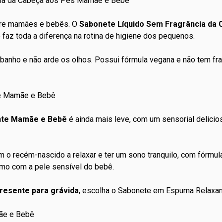
cia da Cabeça aos Pés Mamãe e Bebê
tre mamães e bebês. O
Sabonete Líquido Sem Fragrância da
ue faz toda a diferença na rotina de higiene dos pequenos.
anho e não arde os olhos. Possui fórmula vegana e não tem frag
te Mamãe e Bebê
nte Mamãe e Bebê
é ainda mais leve, com um sensorial delicio
 o recém-nascido a relaxar e ter um sono tranquilo, com fórmul
smo com a pele sensível do bebê.
presente para grávida
, escolha o Sabonete em Espuma Relaxa
ãe e Bebê