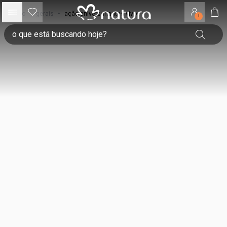
início
•
gerais
•
ação aniversariantes vivo
!