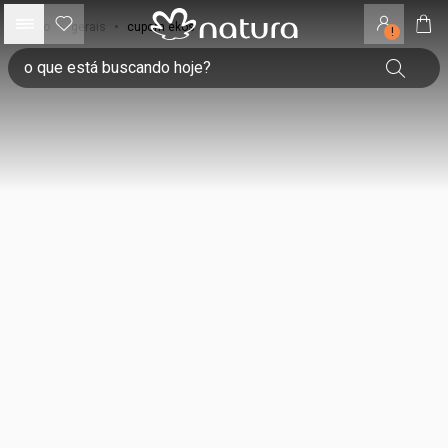
início
•
gerais
•
cupom ekos
!