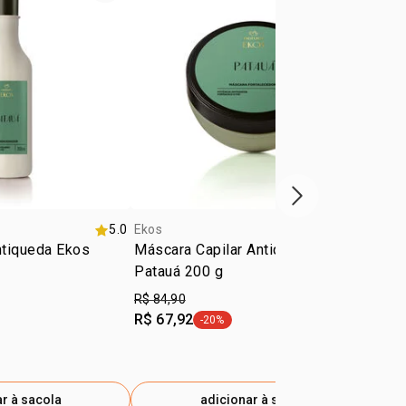
próxima vitrine d
5.0
Ekos
5.0
Eko
ntiqueda Ekos
Máscara Capilar Antiqueda Ekos
Óle
Patauá 200 g
Ek
R$ 84,90
R$
R$ 67,92
-20%
etiqueta -20%
r à sacola
adicionar à sacola