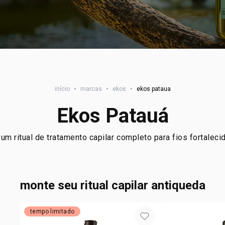
início
•
marcas
•
ekos
•
ekos pataua
Ekos Patauá
um ritual de tratamento capilar completo para fios fortalec
monte seu ritual capilar antiqueda
tempo limitado