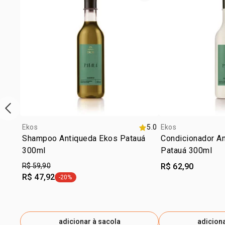
vitrine de produtos anterior
Ekos
5.0
Ekos
Shampoo Antiqueda Ekos Patauá
Condicionador A
300ml
Patauá 300ml
R$ 59,90
R$ 62,90
R$ 47,92
-20%
etiqueta -20%
adicionar à sacola
adiciona