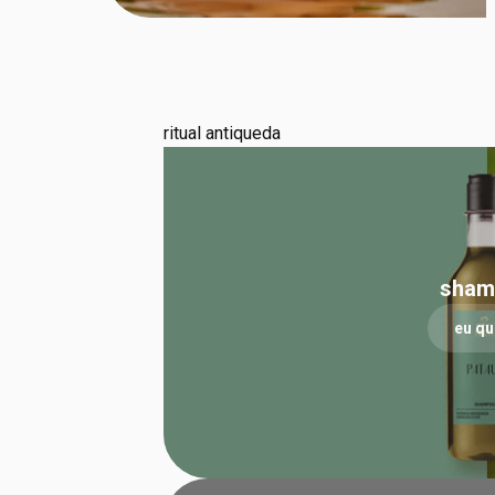
ritual antiqueda
sham
eu qu