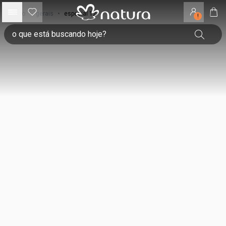
início
•
gerais
•
especial 12
!