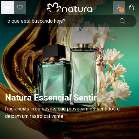
!
Natura Essencial Sentir
fragrâncias irresistíveis que provocam os sentidos e
deixam um rastro cativante