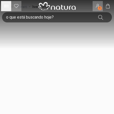
início
•
gerais
•
livechronos
!