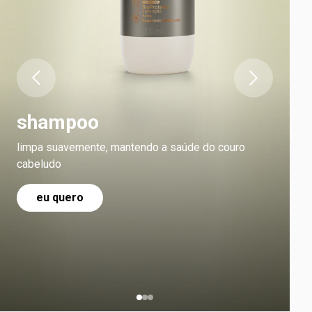
shampoo
limpa suavemente, mantendo a saúde do couro
cabeludo
eu quero