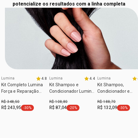
potencialize os resultados com a linha completa
Lumina
Lumina
Lumina
4.8
4.4
exclusivo aqui
exclusivo aqui
exclusivo aqui
Kit Completo Lumina
Kit Shampoo e
Kit Shampoo,
Força e Reparação
Condicionador Lumina
Condicionador e
Molecular (5 produtos)
Força e Reparação
Máscara Lumina Fo
R$ 348,50
R$ 108,80
R$ 188,70
Molecular (2 produtos)
e Reparação
R$ 243,95
R$ 87,04
R$ 132,09
-30%
-20%
-30%
etiqueta -30%
etiqueta -20%
etiqueta -
Molecular (3 produt