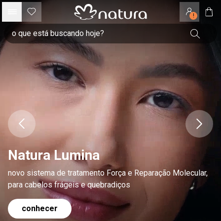
!
Natura Lumina
novo sistema de tratamento Força e Reparação Molecular,
para cabelos frágeis e quebradiços
conhecer