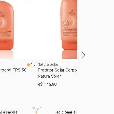
próxima vitrine d
4.5
Natura Solar
5.0
Nat
orporal FPS 50
Protetor Solar Corporal FPS 50
Pro
Natura Solar
Nat
R$ 145,90
R$ 
R$
a -14%
r à sacola
adicionar à sacola