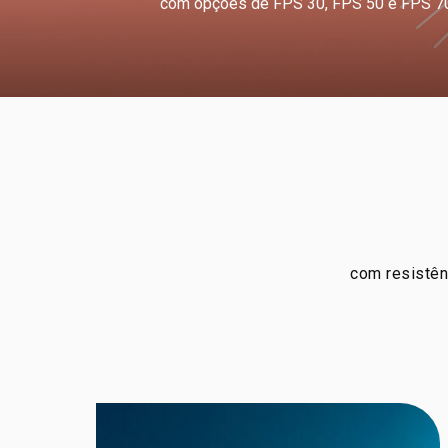
com opções de FPS 30, FPS 50 e FPS 7
com resistênc