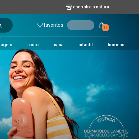
encontre a natura
favoritos
entrar
0
iagem
rosto
casa
infantil
homens
mpago
r
biografia
cashback
erva Doce
queridinhos das redes sociais
kriska
aura