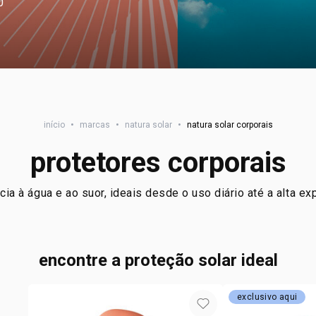
0
início
•
marcas
•
natura solar
•
natura solar corporais
protetores corporais
ia à água e ao suor, ideais desde o uso diário até a alta ex
encontre a proteção solar ideal
exclusivo aqui