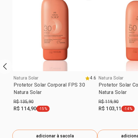
vitrine de produtos anterior
Natura Solar
4.6
Natura Solar
Protetor Solar Corporal FPS 30
Protetor Solar C
Natura Solar
Natura Solar
R$ 135,90
R$ 119,90
R$ 114,90
R$ 103,11
-15%
-14%
etiqueta -15%
etiquet
adicionar à sacola
adiciona