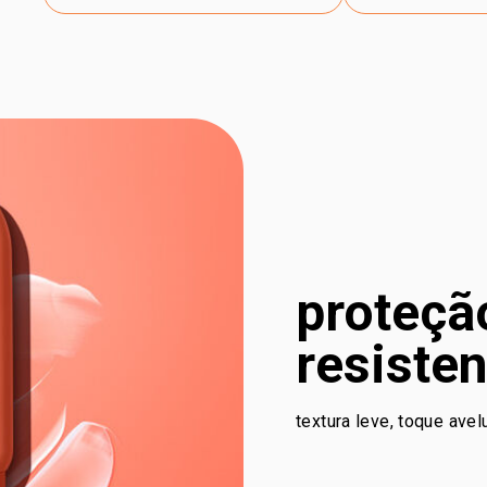
proteçã
resiste
textura leve, toque ave