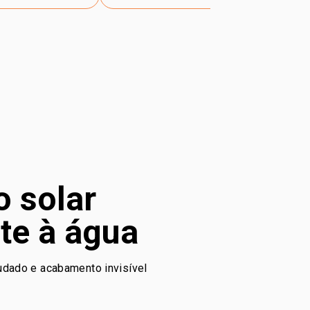
o solar
nte à água
ludado e acabamento invisível