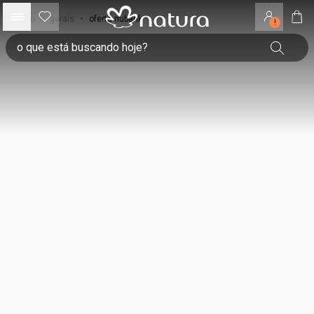
início
•
gerais
•
oferta nubank
!