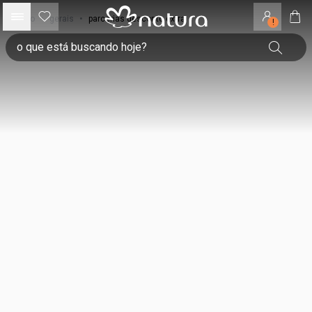
início
•
gerais
•
parcerias desconto extra
!