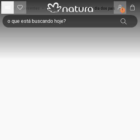
início
•
presentes
•
para quando?
•
presentes dia dos pais
!