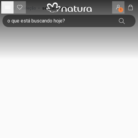
início
•
seleção
•
selecao-natal20
!