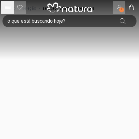
início
•
seleção
•
seleção perfumaria presentes
!