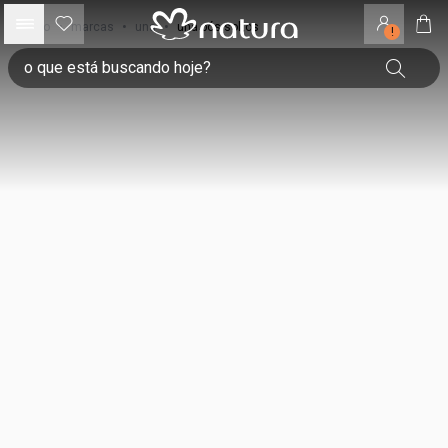
início
•
marcas
•
una
•
una pós soltos
!