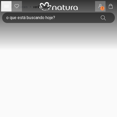
início
•
gerais
•
verão natura
!