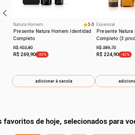
vitrine de produtos anterior
Natura Homem
5.0
Essencial
Presente Natura Homem Identidad
Presente Natura 
Completo
Completo (3 pro
R$ 403,80
R$ 389,70
R$ 269,90
R$ 224,90
-33%
-42%
etiqueta -33%
etiquet
adicionar à sacola
adiciona
s favoritos de hoje, selecionados para vo