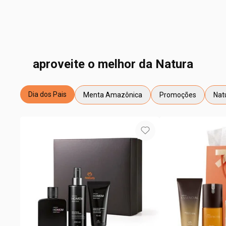
aproveite o melhor da Natura
Dia dos Pais
Menta Amazônica
Promoções
Natu
etiqueta Dia dos Pais
etiqueta Menta Amazônica
etiqueta Promoções
etiq