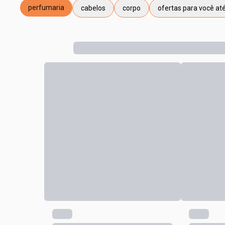
perfumaria
cabelos
corpo
ofertas para você at
etiqueta perfumaria
etiqueta cabelos
etiqueta corpo
etiqueta ofertas par