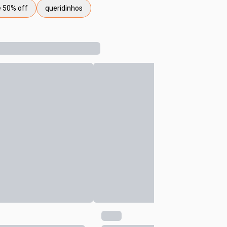
é 50% off
queridinhos
a você até 50% off
etiqueta queridinhos