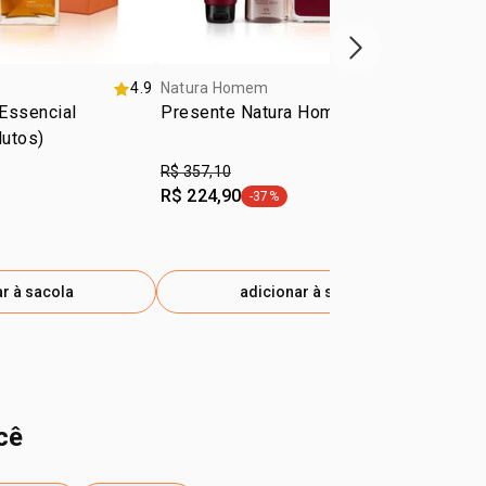
próxima vitrine d
4.9
Natura Homem
4.8
Hu
Essencial
Presente Natura Homem Sagaz
Pr
dutos)
(3 
R$ 357,10
R$ 
R$ 224,90
R$
-37%
a -42%
etiqueta -37%
r à sacola
adicionar à sacola
cê