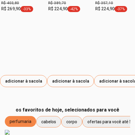
R$ 403,80
R$ 389,70
R$ 357,10
R$ 269,90
R$ 224,90
R$ 224,90
-33%
-42%
-37%
etiqueta -33%
etiqueta -42%
etiqueta -
adicionar à sacola
adicionar à sacola
adicionar à sacol
os favoritos de hoje, selecionados para você
perfumaria
cabelos
corpo
ofertas para você até 50
etiqueta perfumaria
etiqueta cabelos
etiqueta corpo
etiqueta ofertas para vo