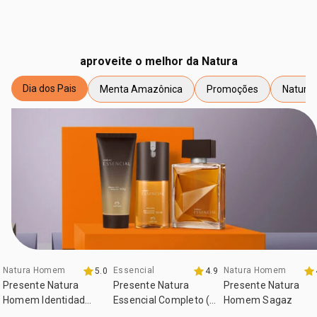
aproveite o melhor da Natura
Dia dos Pais
Menta Amazônica
Promoções
Natura 
etiqueta Dia dos Pais
etiqueta Menta Amazônica
etiqueta Promoções
etiqueta
Natura Homem
Essencial
Natura Homem
5.0
4.9
Presente Natura
Presente Natura
Presente Natura
Homem Identidad
Essencial Completo (3
Homem Sagaz
Completo
produtos)