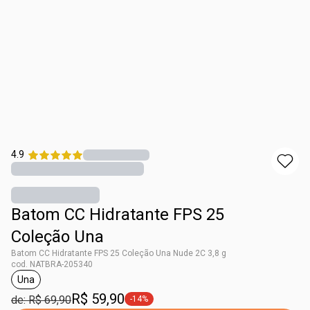
4.9
Batom CC Hidratante FPS 25
Coleção Una
Batom CC Hidratante FPS 25 Coleção Una Nude 2C 3,8 g
cod. NATBRA-205340
Una
etiqueta Una
R$ 59,90
de: R$ 69,90
-14%
etiqueta -14%