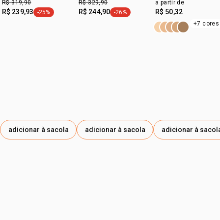
R$ 319,90
R$ 329,90
a partir de
R$ 239,93
R$ 244,90
R$ 50,32
-25%
-26%
* teste instrumental in vitro.
etiqueta -25%
etiqueta -26%
+7 cores
adicionar à sacola
adicionar à sacola
adicionar à sacol