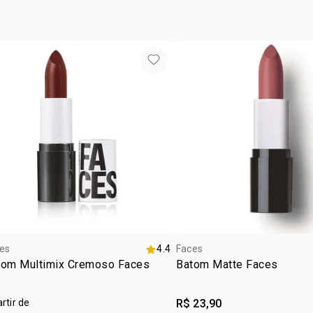
com os olho
evitar deix
banheiros e 
es
4.4
Faces
tom Multimix Cremoso Faces
Batom Matte Faces
artir de
R$ 23,90