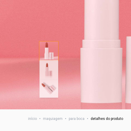
início
•
maquiagem
•
para boca
•
detalhes do produto