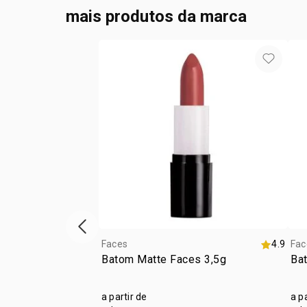
mais produtos da marca
vitrine de produtos anterior
Faces
4.9
Fac
Batom Matte Faces 3,5g
Ba
a partir de
a p