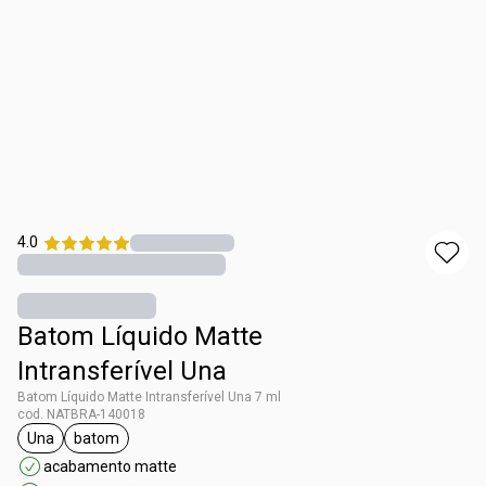
4.0
Batom Líquido Matte
Intransferível Una
Batom Líquido Matte Intransferível Una 7 ml
cod. NATBRA-140018
Una
batom
etiqueta Una
etiqueta batom
acabamento matte