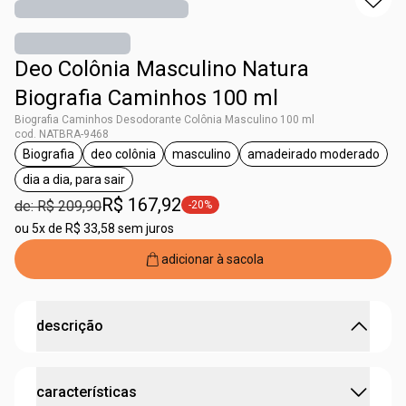
Deo Colônia Masculino Natura
Biografia Caminhos 100 ml
Biografia Caminhos Desodorante Colônia Masculino 100 ml
cod. NATBRA-9468
Biografia
deo colônia
masculino
amadeirado moderado
etiqueta Biografia
etiqueta deo colônia
etiqueta masculino
etiqueta amade
dia a dia, para sair
etiqueta dia a dia, para sair
R$ 167,92
de: R$ 209,90
-20%
etiqueta -20%
ou
5x de R$ 33,58 sem juros
adicionar à sacola
descrição
Biografia, escreva a sua história.
características
Biografia nasceu para celebrar a história mais importante