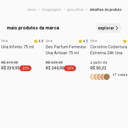
preciso que levanta o seu olhar. Construa camadas e
canto externo, e deslize até o canto interno dos olhos.
início
•
maquiagem
•
para olhos
•
detalhes do produto
alcance o delineado perfeito de um jeito superfácil.
mais produtos da marca
explorar
Una
Una
Una
4.8
4.5
08.08 natura
Una Infinito 75 ml
Deo Parfum Feminino
Corretivo Cobertura
Una Artisan 75 ml
Extrema 24h Una
R$ 319,90
R$ 329,90
a partir de
R$ 239,93
R$ 244,90
R$ 50,32
-25%
-26%
etiqueta -25%
etiqueta -26%
+7 cores