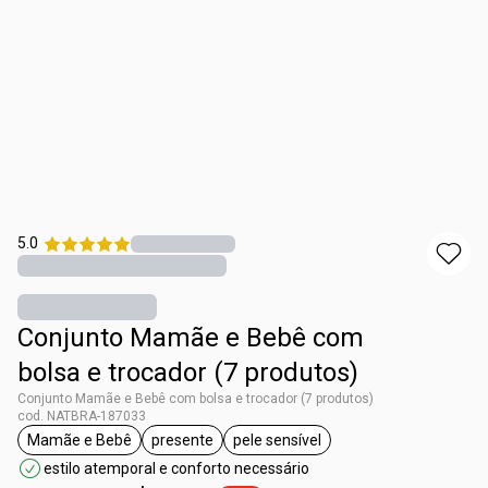
5.0
Conjunto Mamãe e Bebê com
bolsa e trocador (7 produtos)
Conjunto Mamãe e Bebê com bolsa e trocador (7 produtos)
cod. NATBRA-187033
Mamãe e Bebê
presente
pele sensível
etiqueta Mamãe e Bebê
etiqueta presente
etiqueta pele sensível
estilo atemporal e conforto necessário