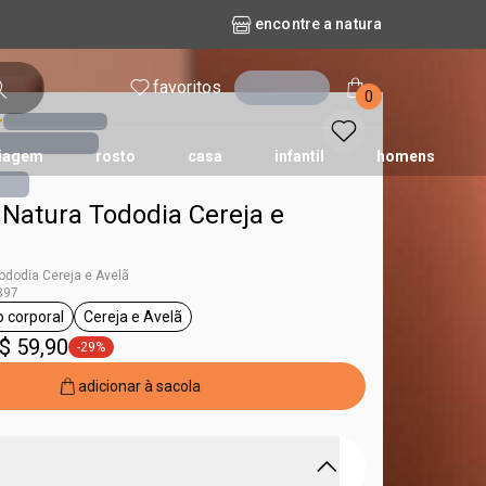
encontre a natura
favoritos
entrar
0
iagem
rosto
casa
infantil
homens
 Natura Tododia Cereja e
mpago
r
biografia
cashback
erva Doce
queridinhos das redes sociais
kriska
aura
ododia Cereja e Avelã
897
o corporal
Cereja e Avelã
ododia
etiqueta óleo corporal
etiqueta Cereja e Avelã
$ 59,90
-29%
etiqueta -29%
adicionar à sacola