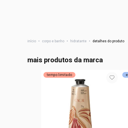
início
•
corpo e banho
•
hidratante
•
detalhes do produto
mais produtos da marca
tempo limitado
e