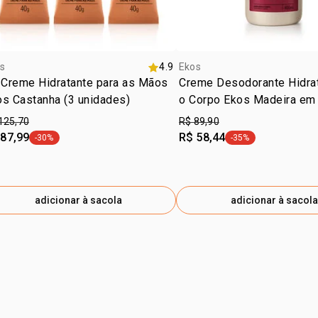
s
4.9
Ekos
 Creme Hidratante para as Mãos
Creme Desodorante Hidrat
s Castanha (3 unidades)
o Corpo Ekos Madeira em 
125,70
R$ 89,90
 87,99
R$ 58,44
-30%
-35%
etiqueta -30%
etiqueta -35%
adicionar à sacola
adicionar à sacola