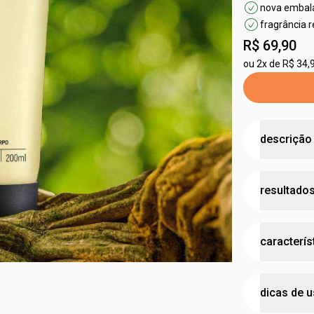
nova emba
fragrância 
R$ 69,90
ou
2x de R$ 34,
descrição
até 95% de 
resultados
antiestress
•
seu creme 
com textura 
imedi
•
pele
prote
caracterís
protege
•
hidratante
•
textura le
após 7
•
creme com
possui 
suaviz
dicas de 
•
feito com
testad
essenciais
após 1