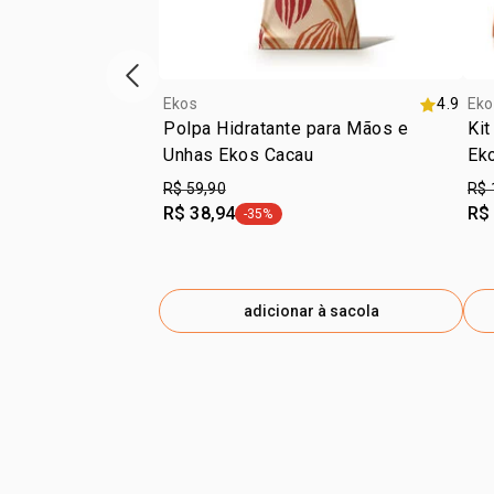
vitrine de produtos anterior
Ekos
4.9
Eko
Polpa Hidratante para Mãos e
Kit
Unhas Ekos Cacau
Eko
R$ 59,90
R$ 
R$ 38,94
R$
-35%
etiqueta -35%
adicionar à sacola