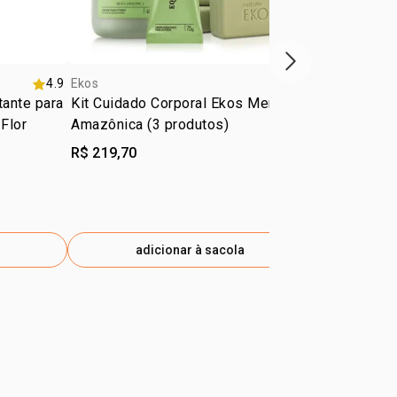
próxima vitrine d
4.9
Ekos
Ekos
ante para
Kit Cuidado Corporal Ekos Menta
Creme Desod
Flor
Amazônica (3 produtos)
o Corpo Ek
R$ 219,70
R$ 74,90
R$ 41,00
-4
eti
adicionar à sacola
ad