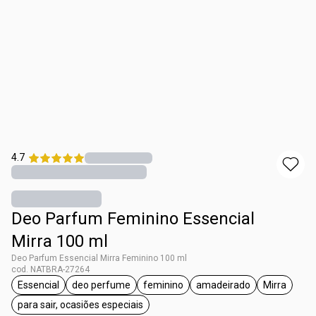
4.7
Deo Parfum Feminino Essencial
Mirra 100 ml
Deo Parfum Essencial Mirra Feminino 100 ml
cod. NATBRA-27264
Essencial
deo perfume
feminino
amadeirado
Mirra
etiqueta Essencial
etiqueta deo perfume
etiqueta feminino
etiqueta amadeirado
etiqueta 
para sair, ocasiões especiais
etiqueta para sair, ocasiões especiais