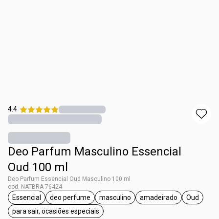
4.4
Deo Parfum Masculino Essencial
Oud 100 ml
Deo Parfum Essencial Oud Masculino 100 ml
cod. NATBRA-76424
Essencial
deo perfume
masculino
amadeirado
Oud
etiqueta Essencial
etiqueta deo perfume
etiqueta masculino
etiqueta amadeira
etiqueta
para sair, ocasiões especiais
etiqueta para sair, ocasiões especiais