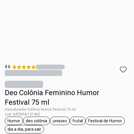
4.6
Deo Colônia Feminino Humor
Festival 75 ml
Desodorante Colônia Humor Festival 75 ml
cod. NATBRA-131462
Humor
deo colônia
unissex
frutal
Festival de Humor
etiqueta Humor
etiqueta deo colônia
etiqueta unissex
etiqueta frutal
etiqueta Festiv
dia a dia, para sair
etiqueta dia a dia, para sair