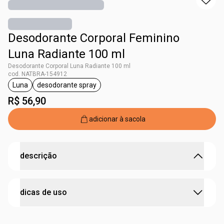
Desodorante Corporal Feminino
Luna Radiante 100 ml
Desodorante Corporal Luna Radiante 100 ml
cod. NATBRA-154912
Luna
desodorante spray
etiqueta Luna
etiqueta desodorante spray
R$ 56,90
adicionar à sacola
descrição
24h de proteção perfumada para acompanhar o seu
dicas de uso
ritmo.
•
com ação desodorante que
protege contra os odores
da transpiração
segure a embalagem a
15 centímetros do corpo
e da