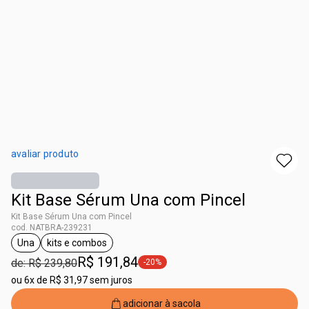
avaliar produto
Kit Base Sérum Una com Pincel
Kit Base Sérum Una com Pincel
cod. NATBRA-239231
Una
kits e combos
etiqueta Una
etiqueta kits e combos
R$ 191,84
de: R$ 239,80
-20%
etiqueta -20%
ou
6x de R$ 31,97 sem juros
adicionar à sacola