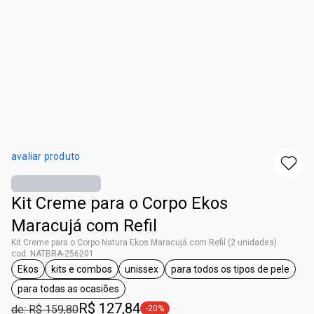
avaliar produto
Kit Creme para o Corpo Ekos
Maracujá com Refil
Kit Creme para o Corpo Natura Ekos Maracujá com Refil (2 unidades)
cod. NATBRA-256201
Ekos
kits e combos
unissex
para todos os tipos de pele
etiqueta Ekos
etiqueta kits e combos
etiqueta unissex
etiqueta para todos
para todas as ocasiões
etiqueta para todas as ocasiões
R$ 127,84
de: R$ 159,80
-20%
etiqueta -20%