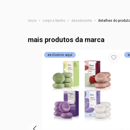
início
•
corpo e banho
•
desodorante
•
detalhes do produt
mais produtos da marca
exclusivo aqui
e