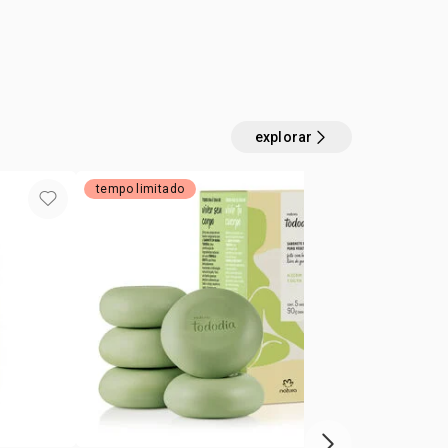
na axila.
MINUM ZIRCONIUM PENTACHLOROHYDRATE,
:
 pele
todos os tipos de pele
L CARBONATE, STEARETH-2, STEARYL ALCOHOL,
do desodorante antitranspirante em creme de 80
APRIC TRIGLYCERIDE, GLYCERIN, HELIANTHUS
a.
RID OIL, CETYL ALCOHOL, STEARETH-21,
HENOXYETHANOL, PANTHENOL,
explorar
ETOPHENONE, SODIUM GLUCONATE, MYRISTYL
TOCOPHEROL, HYDROXYCITRONELLAL, LINALOOL.
tempo limitado