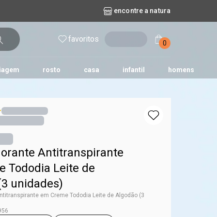
encontre a natura
favoritos
entrar
0
iagem
rosto
casa
infantil
homens
mpago
r
biografia
cashback
erva Doce
queridinhos das redes sociais
kriska
aura
orante Antitranspirante
 Tododia Leite de
(3 unidades)
ntitranspirante em Creme Tododia Leite de Algodão (3
956