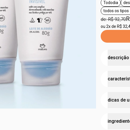
Tododia
des
etiqueta T
todos os tipos
etiq
R
de: R$ 92,70
ou
2x de R$ 32,
descrição
axilas pro
caracterís
•
fórmula c
levemente h
• proteção 
possui 
• textura l
dicas de 
leveme
• cabe na b
•
tecnologia 
testad
• não conté
aplique o 
cruelty
• fragrânci
ingredient
espere sec
•
embalagem p
vegan