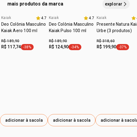
trealose, citrato de trietila, caprililglicol,
mais produtos da marca
explorar
hidroxiacetofenona, edetato dissódico, linalol, acetato de
tocoferila, hexil cinamal, benzoato de benzila,
Kaiak
Kaiak
Kaiak
4.7
4.7
exclusivo aqui
hidroxicitronelal, limoneno, cumarina, citral.
Deo Colônia Masculino
Deo Colônia Masculino
Presente Natura Kai
Kaiak Aero 100 ml
Kaiak Pulso 100 ml
Urbe (3 produtos)
R$ 189,90
R$ 189,90
R$ 318,60
R$ 117,74
R$ 124,90
R$ 199,90
-38%
-34%
-37%
etiqueta -38%
etiqueta -34%
etiqueta -
adicionar à sacola
adicionar à sacola
adicionar à sacol