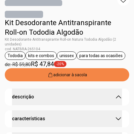
Kit Desodorante Antitranspirante
Roll-on Tododia Algodão
Kit Desodorante Antitranspirante Roll-on Natura Tododia Algodão (2
unidades)
cod. NATBRA-265104
Tododia
kits e combos
unissex
para todas as ocasiões
etiqueta Tododia
etiqueta kits e combos
etiqueta unissex
etiqueta para tod
R$ 47,84
de: R$ 59,80
-20%
etiqueta -20%
adicionar à sacola
descrição
protege as axilas e perfuma com a deliciosa fragrância
características
de Algodão.
•
alta proteção por
até 72 horas
•
cuida da pele com ativos naturais