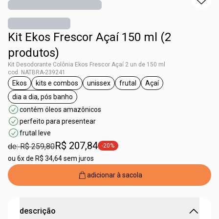
Kit Ekos Frescor Açaí 150 ml (2
produtos)
Kit Desodorante Colônia Ekos Frescor Açaí 2 un de 150 ml
cod. NATBRA-239241
Ekos
kits e combos
unissex
frutal
Açaí
etiqueta Ekos
etiqueta kits e combos
etiqueta unissex
etiqueta frutal
etiqueta Açaí
dia a dia, pós banho
etiqueta dia a dia, pós banho
contém óleos amazônicos
perfeito para presentear
frutal leve
R$ 207,84
de: R$ 259,80
-20%
etiqueta -20%
ou
6x de R$ 34,64 sem juros
adicionar à sacola
descrição