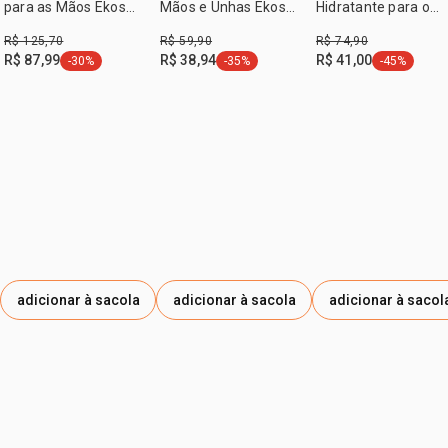
para as Mãos Ekos
Mãos e Unhas Ekos
Hidratante para o
Castanha (3 unidades)
Cacau
Corpo Ekos Cumaru
:
ocasião
dia a dia, pós banho
R$ 125,70
R$ 59,90
R$ 74,90
R$ 87,99
R$ 38,94
R$ 41,00
:
-30%
-35%
-45%
subfamília
frutal
etiqueta -30%
etiqueta -35%
etiqueta -4
adicionar à sacola
adicionar à sacola
adicionar à sacol