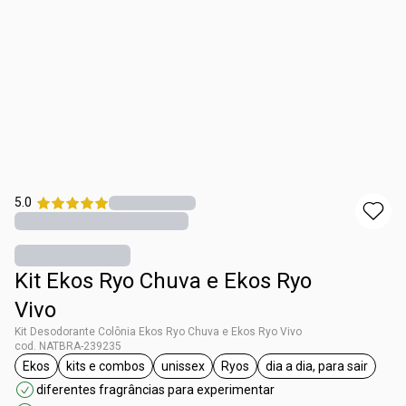
5.0
Kit Ekos Ryo Chuva e Ekos Ryo
Vivo
Kit Desodorante Colônia Ekos Ryo Chuva e Ekos Ryo Vivo
cod. NATBRA-239235
Ekos
kits e combos
unissex
Ryos
dia a dia, para sair
etiqueta Ekos
etiqueta kits e combos
etiqueta unissex
etiqueta Ryos
etiqueta dia a di
diferentes fragrâncias para experimentar